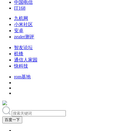
中国电信
IT168
九机网
小米社区
安卓
zealer测评
智友论坛
机锋
通信人家园
快科技
rom基地
百度一下