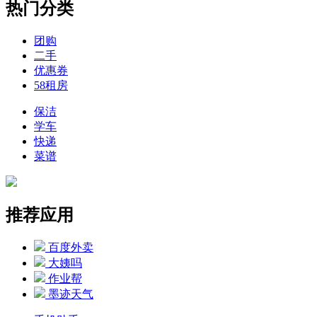
热门分类
团购
二手
优惠券
58租房
保洁
学车
快递
菜谱
推荐应用
百度外卖
大姨吗
作业帮
墨迹天气