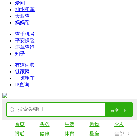
爱问
神州租车
天眼查
妈妈帮
查手机号
平安保险
违章查询
知乎
有道词典
链家网
一嗨租车
IP查询
百度一下
首页
头条
生活
购物
交友
附近
健康
体育
星座
全部