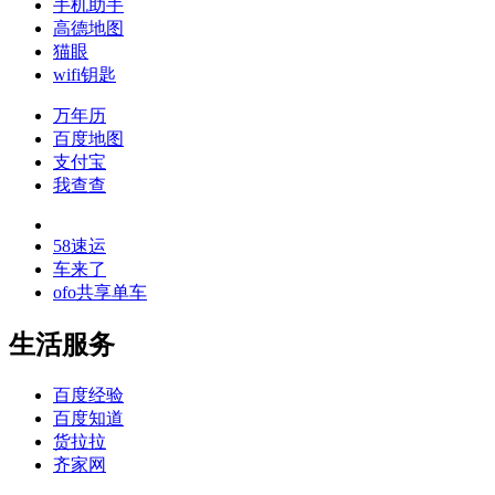
手机助手
高德地图
猫眼
wifi钥匙
万年历
百度地图
支付宝
我查查
58速运
车来了
ofo共享单车
生活服务
百度经验
百度知道
货拉拉
齐家网