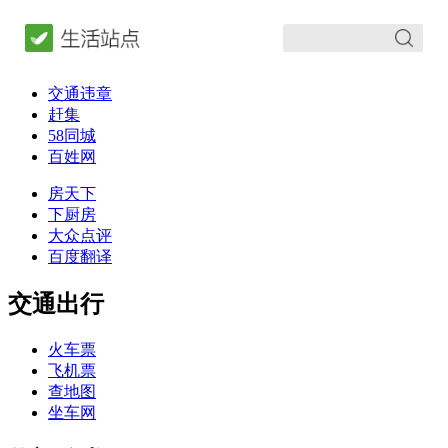
交通违章
赶集
58同城
百姓网
房天下
下厨房
大众点评
百度翻译
交通出行
火车票
飞机票
查地图
坐车网